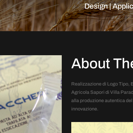
Design | Appli
About Th
Realizzazione di Logo Tipo, 
Agricola Sapori di Villa Par
alla produzione autentica del 
innovazione.