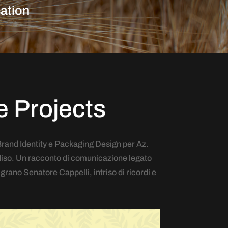
cation
e Projects
Brand Identity e Packaging Design per Az.
adiso. Un racconto di comunicazione legato
grano Senatore Cappelli, intriso di ricordi e