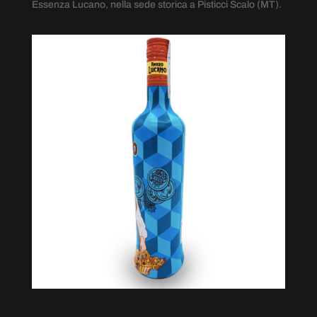
Essenza Lucano, nella sede storica a Pisticci Scalo (MT).