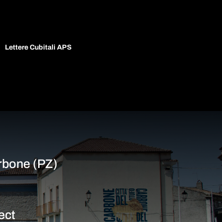
Lettere Cubitali APS
rbone (PZ)
ect