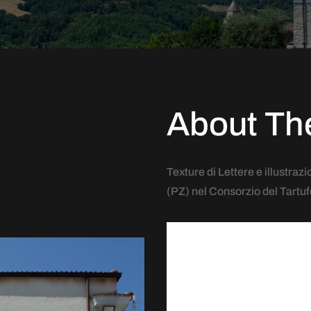
About Th
Texture di Lettere e illustra
(PZ) nel Consorzio del Tartuf